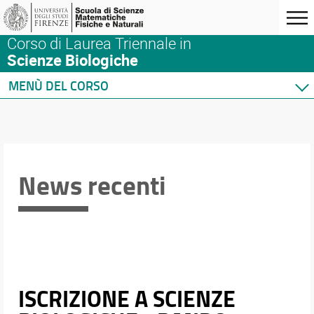
Corso di Laurea Triennale in
Scienze Biologiche
MENÙ DEL CORSO
Home
Corso di studio
Didattica
Docenti
News recenti
Orario e calendari
ISCRIZIONE A SCIENZE