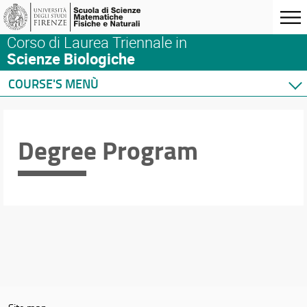
Corso di Laurea Triennale in
Scienze Biologiche
COURSE'S MENÙ
Home
Degree Program
Degree Program
Courses
Academic Staff
Schedules & Calendars