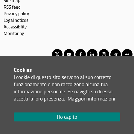
Site map
RSS feed
Privacy policy
Legal notices
Accessibility
Monitoring
Cookies
Corso di Laurea Triennale in Scienze Biologiche
I cookie di questo sito servono al suo corretto
© Copyright 2012-2026 Università degli Studi di Firenze UNIFI
funzionamento e non raccolgono alcuna tua
P.IVA/Cod.Fis 01279680480
informazione personale. Se navighi su di esso
accetti la loro presenza.
Maggiori informazioni
Viale Morgagni, 40/44 - 50134 Firenze (FI)
Tel: +39 055 2751352
Email:
scuola(AT)scienze.unifi.it
Ho capito
Redazione Web